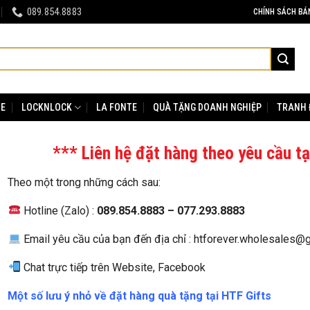
089.854.8883
CHÍNH SÁCH BÁ
RE
LOCKNLOCK
LA FONTE
QUÀ TẶNG DOANH NGHIỆP
TRANH 
*** Liên hệ đặt hàng theo yêu cầu tạ
Theo một trong những cách sau:
Hotline (Zalo) :
089.854.8883 – 077.293.8883
Email yêu cầu của bạn đến địa chỉ : htforever.wholesales@
Chat trực tiếp trên Website, Facebook
Một số lưu ý nhỏ về đặt hàng quà tặng tại HTF Gifts