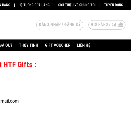
N HÀNG
|
HỆ THỐNG CỬA HÀNG
|
GIỚI THIỆU VỀ CHÚNG TÔI
|
TUYỂN DỤNG
ĐĂNG NHẬP / ĐĂNG KÝ
GIỎ HÀNG /
0
₫
ĐÁ QUÝ
THỦY TINH
GIFT VOUCHER
LIÊN HỆ
i HTF Gifts :
gmail.com.