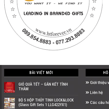
BÀI VIẾT MỚI
HỖ
Giới thiệu 
GIỎ QUÀ TẾT – GẮN KẾT TÌNH
THÂM
Liên hệ
BỘ 5 HỘP THỦY TINH LOCK&LOCK
Các câu hỏ
(Glass Gift Sets 1 LLG422YX1)