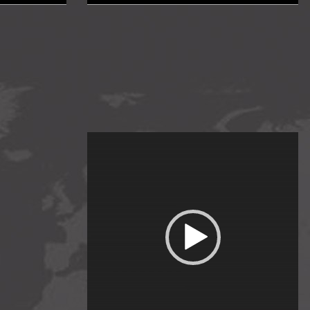
Trình
chơi
Video