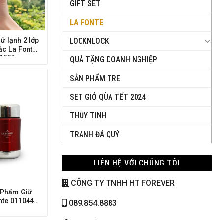
GIFT SET
LA FONTE
iữ lạnh 2 lớp
LOCKNLOCK
ắc La Fonte
11556
QUÀ TẶNG DOANH NGHIỆP
SẢN PHẨM TRE
SET GIỎ QÙA TẾT 2024
THỦY TINH
TRANH ĐÁ QUÝ
LIÊN HỆ VỚI CHÚNG TÔI
CÔNG TY TNHH HT FOREVER
 Phẩm Giữ
nte 011044-
089.854.8883