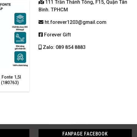
111 Trần Thánh Tông, F15, Quận Tân
Bình. TPHCM
ht.forever1203@gmail.com
Forever Gift
Zalo: 089 854 8883
 Fonte 1,5l
 (180763)
FANPAGE FACEBOOK