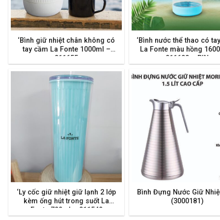
‘Bình giữ nhiệt chân không có
‘Bình nước thể thao có ta
tay cầm La Fonte 1000ml –
La Fonte màu hồng 160
011655
011600 – PIN
‘Ly cốc giữ nhiệt giữ lạnh 2 lớp
Bình Đựng Nước Giữ Nhiệ
kèm ống hút trong suốt La
(3000181)
Fonte 700ml – 011549