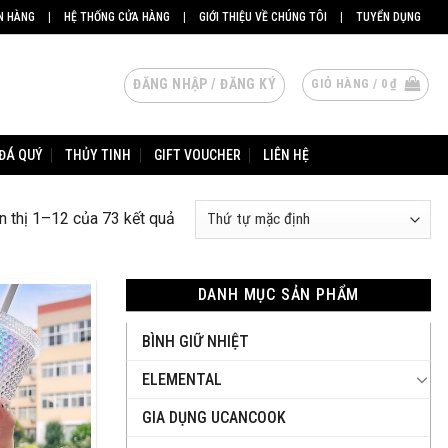
N HÀNG
|
HỆ THỐNG CỬA HÀNG
|
GIỚI THIỆU VỀ CHÚNG TÔI
|
TUYỂN DỤNG
ĐĂNG NHẬP / ĐĂNG KÝ
GIỎ HÀNG /
0
₫
ĐÁ QUÝ
THỦY TINH
GIFT VOUCHER
LIÊN HỆ
n thị 1–12 của 73 kết quả
DANH MỤC SẢN PHẨM
BÌNH GIỮ NHIỆT
ELEMENTAL
GIA DỤNG UCANCOOK