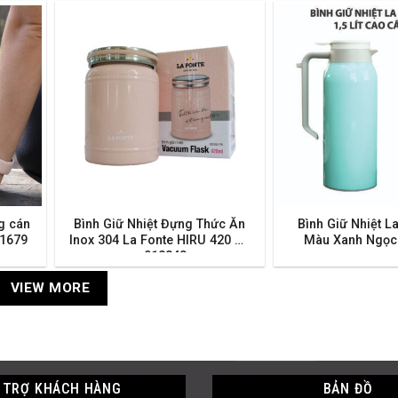
g cán
Bình Giữ Nhiệt Đựng Thức Ăn
Bình Giữ Nhiệt La
11679
Inox 304 La Fonte HIRU 420 ml
Màu Xanh Ngọc
– 012348
VIEW MORE
 TRỢ KHÁCH HÀNG
BẢN ĐỒ