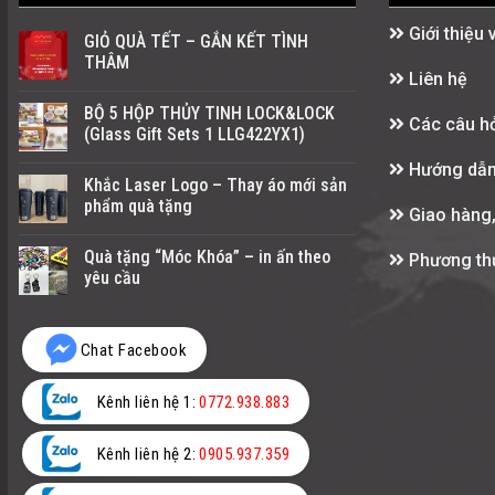
Giới thiệu 
GIỎ QUÀ TẾT – GẮN KẾT TÌNH
THÂM
Liên hệ
BỘ 5 HỘP THỦY TINH LOCK&LOCK
Các câu hỏ
(Glass Gift Sets 1 LLG422YX1)
Hướng dẫn
Khắc Laser Logo – Thay áo mới sản
phẩm quà tặng
Giao hàng,
Quà tặng “Móc Khóa” – in ấn theo
Phương thứ
yêu cầu
Chat Facebook
Kênh liên hệ 1:
0772.938.883
Kênh liên hệ 2:
0905.937.359