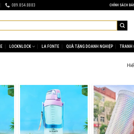
089.854.8883
CHÍNH SÁCH BÁ
RE
LOCKNLOCK
LA FONTE
QUÀ TẶNG DOANH NGHIỆP
TRANH 
Hiể