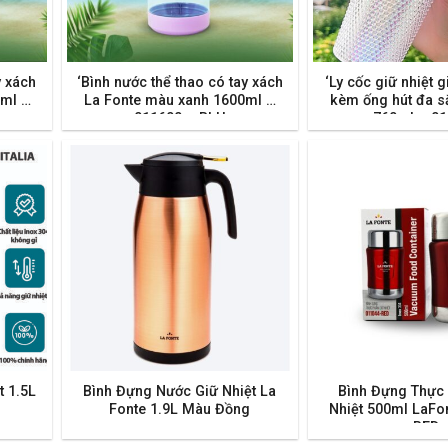
y xách
‘Bình nước thể thao có tay xách
‘Ly cốc giữ nhiệt g
0ml –
La Fonte màu xanh 1600ml –
kèm ống hút đa s
011600 – BLU
760ml – 0
t 1.5L
Bình Đựng Nước Giữ Nhiệt La
Bình Đựng Thực
Fonte 1.9L Màu Đồng
Nhiệt 500ml LaFo
RED