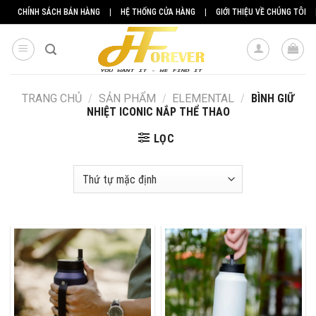
Skip
CHÍNH SÁCH BÁN HÀNG
|
HỆ THỐNG CỬA HÀNG
|
GIỚI THIỆU VỀ CHÚNG TÔI
to
content
TRANG CHỦ
/
SẢN PHẨM
/
ELEMENTAL
/
BÌNH GIỮ
NHIỆT ICONIC NẮP THỂ THAO
LỌC