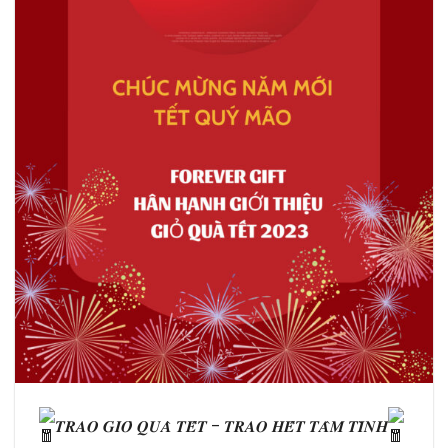
𝑻𝑹𝑨𝑶 𝑮𝑰𝑶̉ 𝑸𝑼𝑨̀ 𝑻𝑬̂́𝑻 – 𝑻𝑹𝑨𝑶 𝑯𝑬̂́𝑻 𝑻𝑨̂𝑴 𝑻𝑰̀𝑵𝑯