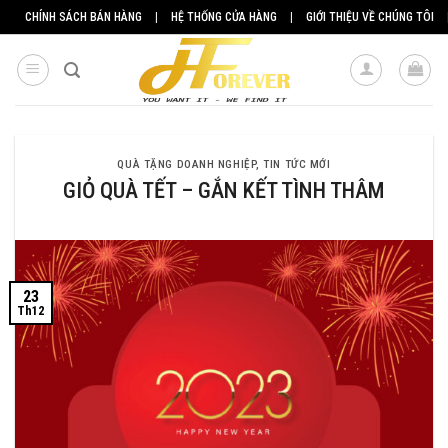
Skip
CHÍNH SÁCH BÁN HÀNG
|
HỆ THỐNG CỬA HÀNG
|
GIỚI THIỆU VỀ CHÚNG TÔI
to
content
QUÀ TẶNG DOANH NGHIỆP
,
TIN TỨC MỚI
GIỎ QUÀ TẾT – GẮN KẾT TÌNH THÂM
23
Th12