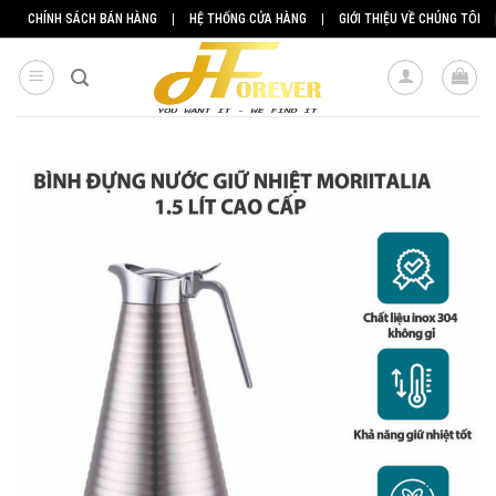
Skip
CHÍNH SÁCH BÁN HÀNG
|
HỆ THỐNG CỬA HÀNG
|
GIỚI THIỆU VỀ CHÚNG TÔI
to
content