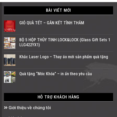
BÀI VIẾT MỚI
GIỎ QUÀ TẾT – GẮN KẾT TÌNH THÂM
BỘ 5 HỘP THỦY TINH LOCK&LOCK (Glass Gift Sets 1
LLG422YX1)
Khắc Laser Logo – Thay áo mới sản phẩm quà tặng
Quà tặng “Móc Khóa” – in ấn theo yêu cầu
HỖ TRỢ KHÁCH HÀNG
Giới thiệu về chúng tôi