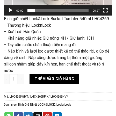
00:00
00:27
Bình giữ nhiệt Lock&Lock Bucket Tumbler 540ml LHC4269
– Thương hiệu: LocknLock
– Xuất xứ: Hàn Quốc
– Khả năng giữ nhiệt: Giữ nóng: 4H / Giữ lạnh: 13H
– Tay cầm chắc chắn thuận tiện mang đi.
– Nắp bình và lưới lọc được thiết kế có thể tháo rời, giúp dễ
dàng vệ sinh. Nắp cũng được trang bị thêm một gioăng
silicon nhằm giúp đậy kín hơn, hạn chế thất thoát và rò rỉ
nước
Bình giữ nhiệt Lock&Lock Bucket Tumbler 540ml LHC4269 (3 màu) số 
THÊM VÀO GIỎ HÀNG
Mã:
LHC4269WHT/ LHC4269DPIK/ LHC4269NVY
Danh mục:
Bình Giữ Nhiệt LOCK&LOCK
,
LocknLock