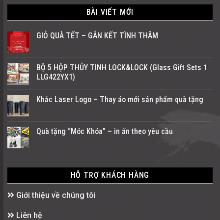
BÀI VIẾT MỚI
GIỎ QUÀ TẾT – GẮN KẾT TÌNH THÂM
BỘ 5 HỘP THỦY TINH LOCK&LOCK (Glass Gift Sets 1
LLG422YX1)
Khắc Laser Logo – Thay áo mới sản phẩm quà tặng
Quà tặng “Móc Khóa” – in ấn theo yêu cầu
HỖ TRỢ KHÁCH HÀNG
Giới thiệu về chúng tôi
Liên hệ