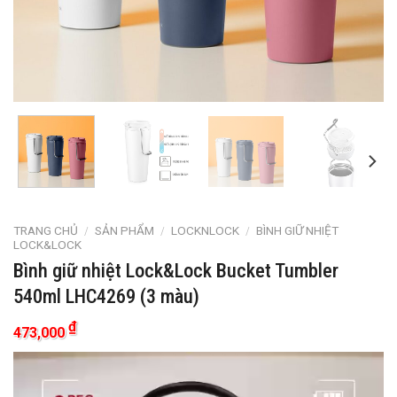
TRANG CHỦ
/
SẢN PHẨM
/
LOCKNLOCK
/
BÌNH GIỮ NHIỆT
LOCK&LOCK
Bình giữ nhiệt Lock&Lock Bucket Tumbler
540ml LHC4269 (3 màu)
₫
473,000
Trình
chơi