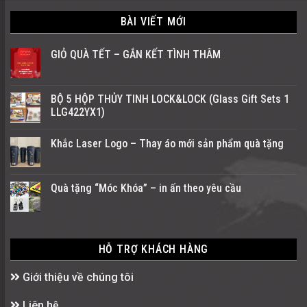
BÀI VIẾT MỚI
GIỎ QUÀ TẾT – GẮN KẾT TÌNH THÂM
BỘ 5 HỘP THỦY TINH LOCK&LOCK (Glass Gift Sets 1
LLG422YX1)
Khắc Laser Logo – Thay áo mới sản phẩm quà tặng
Quà tặng “Móc Khóa” – in ấn theo yêu cầu
HỖ TRỢ KHÁCH HÀNG
Giới thiệu về chúng tôi
Liên hệ