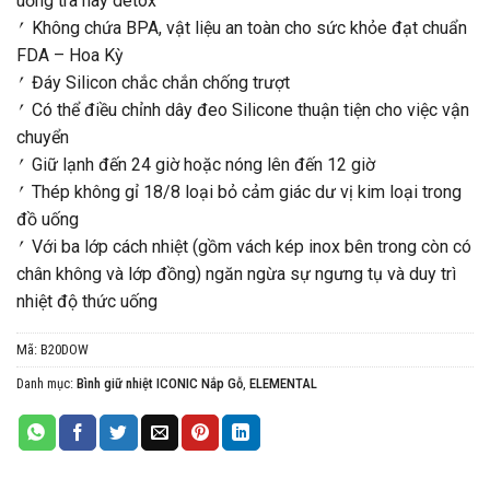
uống trà hay detox
⎖ Không chứa BPA, vật liệu an toàn cho sức khỏe đạt chuẩn
FDA – Hoa Kỳ
⎖ Đáy Silicon chắc chắn chống trượt
⎖ Có thể điều chỉnh dây đeo Silicone thuận tiện cho việc vận
chuyển
⎖ Giữ lạnh đến 24 giờ hoặc nóng lên đến 12 giờ
⎖ Thép không gỉ 18/8 loại bỏ cảm giác dư vị kim loại trong
đồ uống
⎖ Với ba lớp cách nhiệt (gồm vách kép inox bên trong còn có
chân không và lớp đồng) ngăn ngừa sự ngưng tụ và duy trì
nhiệt độ thức uống
Mã:
B20DOW
Danh mục:
Bình giữ nhiệt ICONIC Nắp Gỗ
,
ELEMENTAL