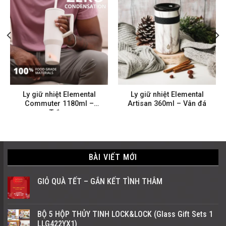
Ly giữ nhiệt Elemental
Ly giữ nhiệt Elemental
Commuter 1180ml –
Artisan 360ml – Vân đá
Trắng
BÀI VIẾT MỚI
GIỎ QUÀ TẾT – GẮN KẾT TÌNH THÂM
BỘ 5 HỘP THỦY TINH LOCK&LOCK (Glass Gift Sets 1
LLG422YX1)