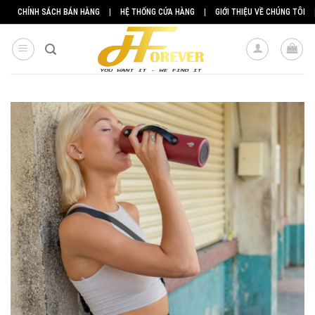
Skip
CHÍNH SÁCH BÁN HÀNG
|
HỆ THỐNG CỬA HÀNG
|
GIỚI THIỆU VỀ CHÚNG TÔI
to
content