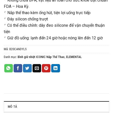
⎖ Không chứa BPA, vật liệu an toàn cho sức khỏe đạt chuẩn
FDA – Hoa Kỳ.
⎖ Nắp thể thao kèm ống hút, tiện lợi uống trực tiếp
⎖ Đáy silicon chống trượt
⎖ Có thể điều chỉnh: dây đeo silicone để vận chuyển thuận
tiện
⎖ Giữ đồ uống: lạnh đến 24 giờ hoặc nóng lên đến 12 giờ
Mã:
B20CANDYLS
Danh mục:
Bình giữ nhiệt ICONIC Nắp Thể Thao
,
ELEMENTAL
MÔ TẢ