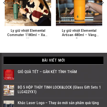
Ly giữ nhiệt Elemental
Ly giữ nhiệt Elemental
Commuter 1180ml – Xanh
Artisan 480ml – Vàng
lá
Cam
BÀI VIẾT MỚI
GIỎ QUÀ TẾT – GẮN KẾT TÌNH THÂM
BỘ 5 HỘP THỦY TINH LOCK&LOCK (Glass Gift Sets 1
LLG422YX1)
Khắc Laser Logo – Thay áo mới sản phẩm quà tặng