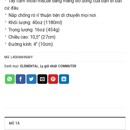
⎖ Tay cầm thoải mái,dễ dàng mang đồ uống của bạn đi bất
cứ đâu.
⎖ Nắp chống rò rỉ thuận tiện di chuyển mọi nơi.
⎖ Khối lượng: 40oz (1180ml)
⎖ Trọng lượng: 16oz (454g)
⎖ Chiều cao: 10,5″ (27cm)
⎖ Đường kính: 4″ (10cm)
Mã:
L40XANHNAVY
Danh mục:
ELEMENTAL
,
Ly giữ nhiệt COMMUTER
MÔ TẢ