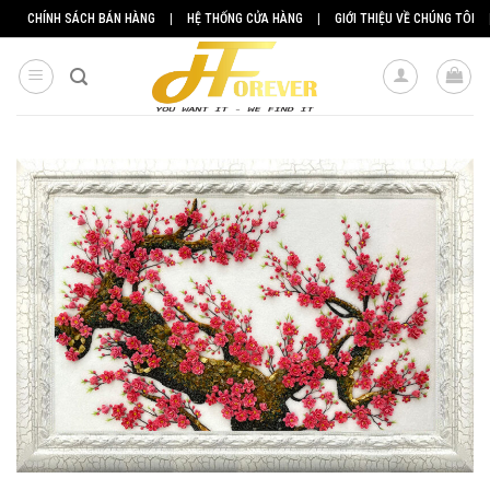
Skip
CHÍNH SÁCH BÁN HÀNG
|
HỆ THỐNG CỬA HÀNG
|
GIỚI THIỆU VỀ CHÚNG TÔI
to
content