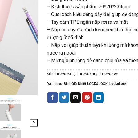
– Kích thước sản phẩm: 70*70*234mm
– Quai xách kiểu dáng dây đai giúp dễ dàn
– Tay cầm TPE ngăn nắp rơi ra và mất
– Nắp có dây đai đính kèm nên khi uống n
được giữ cố định
– Nắp vòi giúp thuận tiện khi uống mà khô
nước ra ngoài
– Miệng bình rộng dễ dàng chùi rửa và thê
Mã:
LHC4267MIT/ LHC4267PIK/ LHC4267IVY
Danh mục:
Bình Giữ Nhiệt LOCK&LOCK
,
LocknLock