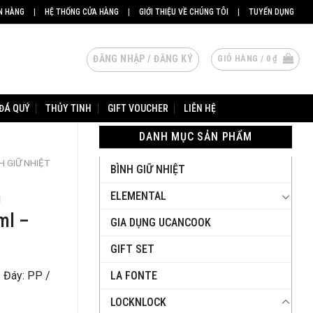
N HÀNG
|
HỆ THỐNG CỬA HÀNG
|
GIỚI THIỆU VỀ CHÚNG TÔI
|
TUYỂN DỤNG
ĐĂNG NHẬP / ĐĂNG KÝ
GIỎ HÀNG /
0
₫
ĐÁ QUÝ
THỦY TINH
GIFT VOUCHER
LIÊN HỆ
DANH MỤC SẢN PHẨM
H GIỮ NHIỆT
BÌNH GIỮ NHIỆT
h
ELEMENTAL
ml –
GIA DỤNG UCANCOOK
GIFT SET
LA FONTE
/ Đáy: PP /
LOCKNLOCK