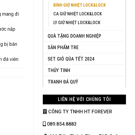
BÌNH GIỮ NHIỆT LOCK&LOCK
g mang đi
CA GIỮ NHIỆT LOCK&LOCK
LY GIỮ NHIỆT LOCK&LOCK
ước nắp
QUÀ TẶNG DOANH NGHIỆP
ng bị bắn
SẢN PHẨM TRE
SET GIỎ QÙA TẾT 2024
m đá viên
THỦY TINH
TRANH ĐÁ QUÝ
LIÊN HỆ VỚI CHÚNG TÔI
CÔNG TY TNHH HT FOREVER
089.854.8883