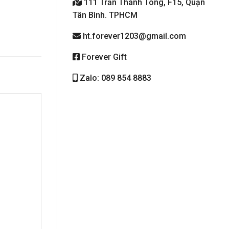
111 Trần Thánh Tông, F15, Quận
Tân Bình. TPHCM
ht.forever1203@gmail.com
Forever Gift
Zalo: 089 854 8883