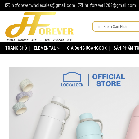
Skip
htforever.wholesales@gmail.com
ht.forever1203@gmail.com
to
content
Tìm
kiếm:
TRANG CHỦ
ELEMENTAL
GIA DỤNG UCANCOOK
SẢN PHẨM T