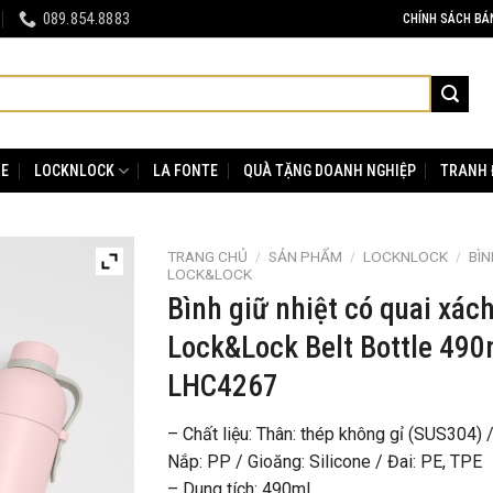
089.854.8883
CHÍNH SÁCH BÁ
RE
LOCKNLOCK
LA FONTE
QUÀ TẶNG DOANH NGHIỆP
TRANH 
TRANG CHỦ
/
SẢN PHẨM
/
LOCKNLOCK
/
BÌN
LOCK&LOCK
Bình giữ nhiệt có quai xác
Lock&Lock Belt Bottle 490
LHC4267
– Chất liệu: Thân: thép không gỉ (SUS304) 
Nắp: PP / Gioăng: Silicone / Đai: PE, TPE
– Dung tích: 490ml