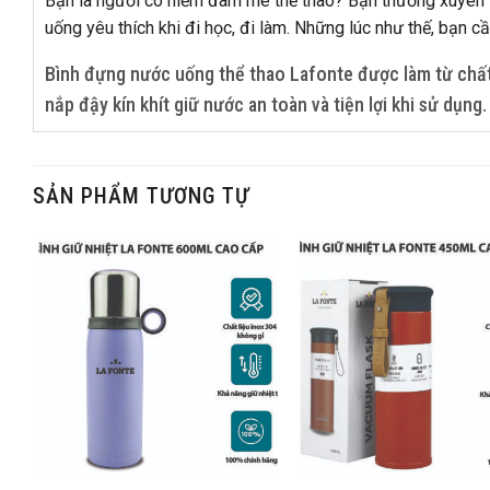
Bạn là người có niềm đam mê thể thao? Bạn thường xuyên 
uống yêu thích khi đi học, đi làm. Những lúc như thế, bạn c
Bình đựng nước uống thể thao Lafonte được làm từ chất
nắp đậy kín khít giữ nước an toàn và tiện lợi khi sử dụng.
SẢN PHẨM TƯƠNG TỰ