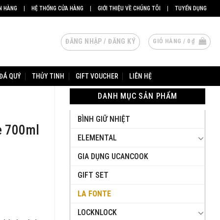
N HÀNG
|
HỆ THỐNG CỬA HÀNG
|
GIỚI THIỆU VỀ CHÚNG TÔI
|
TUYỂN DỤNG
ĐĂNG NHẬP / ĐĂNG KÝ
GIỎ HÀNG /
0
₫
ĐÁ QUÝ
THỦY TINH
GIFT VOUCHER
LIÊN HỆ
DANH MỤC SẢN PHẨM
BÌNH GIỮ NHIỆT
e 700ml
ELEMENTAL
GIA DỤNG UCANCOOK
GIFT SET
LA FONTE
LOCKNLOCK