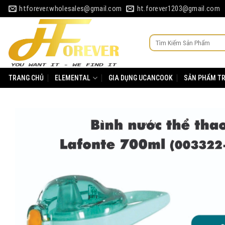
Skip
htforever.wholesales@gmail.com
ht.forever1203@gmail.com
to
content
Tìm
kiếm:
TRANG CHỦ
ELEMENTAL
GIA DỤNG UCANCOOK
SẢN PHẨM T